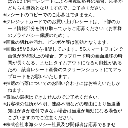
はWEBで同一レシートによる複数回応募の場合、応募が
どちらも無効となりますので、ご了承ください。
※レシートのコピーでのご応募はできません。
※クレジットカードでのお買い上げレシートは、下部のカ
ード情報部分を切り取ってからご応募ください（お客様
のプライバシー保護のため）。
※画像の切れや汚れ、ピンボケ等は無効となります。
※画像は5MB以内を推奨しています。5Gスマートフォンで
画像が5MB以上の場合、アップロード時の画面遷移の時
間が長くなる、またはタイムアウトになる可能性がある
ため、該当レシート画像のスクリーンショットにてアッ
プロードをお願いいたします。
※抽選の当落についてのお問い合わせにはお答えいたしか
ねます。
※賞品の選択はできませんのでご了承ください。
※お客様の住所が不明、連絡不能などの理由により当選通
知はがきが送付できない場合は当選が無効になる場合が
ございますのでご注意ください。
※株式会社東海シジシー社員及び関係者は応募できませ